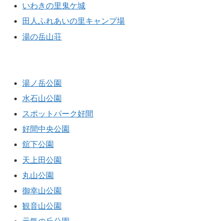
いわきの里鬼ケ城
田人ふれあいの里キャンプ場
湯の岳山荘
公園
湯ノ岳公園
水石山公園
スポットパーク好間
好間中央公園
舘下公園
天上田公園
丸山公園
御幸山公園
観音山公園