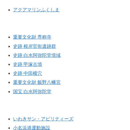
アクアマリンふくしま
文化財等
重要文化財 専称寺
史跡 根岸官衙遺跡群
史跡 白水阿弥陀堂境域
史跡 甲塚古墳
史跡 中田横穴
重要文化財 飯野八幡宮
国宝 白水阿弥陀堂
総合体育施設
いわきサン・アビリティーズ
小名浜港運動施設