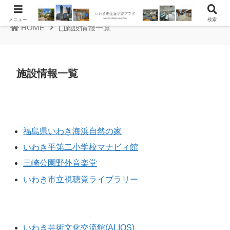
メニュー
検索
HOME
施設情報一覧
施設情報一覧
文化教養施設 その他
福島県いわき海浜自然の家
いわき平第二小学校マナビィ館
三崎公園野外音楽堂
いわき市立視聴覚ライブラリー
総合施設
いわき芸術文化交流館(ALIOS)