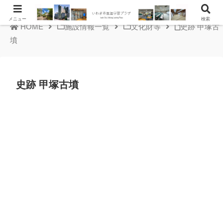
メニュー
検索
HOME
施設情報一覧
文化財等
史跡 甲塚古
墳
史跡 甲塚古墳