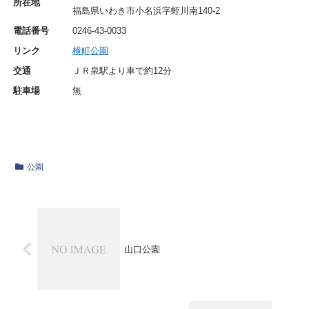
所在地
福島県いわき市小名浜字蛭川南140-2
電話番号
0246-43-0033
リンク
横町公園
交通
ＪＲ泉駅より車で約12分
駐車場
無
公園
山口公園