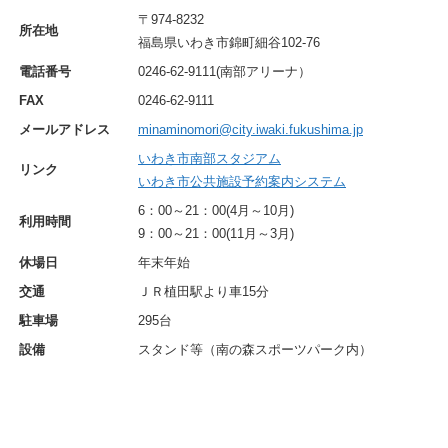
〒974-8232
所在地
福島県いわき市錦町細谷102-76
電話番号
0246-62-9111(南部アリーナ）
FAX
0246-62-9111
メールアドレス
minaminomori@city.iwaki.fukushima.jp
いわき市南部スタジアム
リンク
いわき市公共施設予約案内システム
6：00～21：00(4月～10月)
利用時間
9：00～21：00(11月～3月)
休場日
年末年始
交通
ＪＲ植田駅より車15分
駐車場
295台
設備
スタンド等（南の森スポーツパーク内）