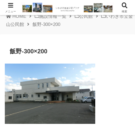
メニュー
検索
HOME
施設情報一覧
公民館
いわき市立金
山公民館
飯野-300×200
飯野-300×200