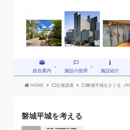
総合案内
施設の使用
施設紹介
HOME
主催講座
磐城平城をさぐる（R8
磐城平城を考える