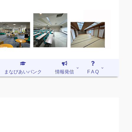
まなびあいバンク
情報発信
F A Q