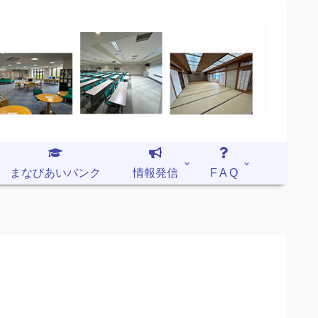
まなびあいバンク
情報発信
F A Q