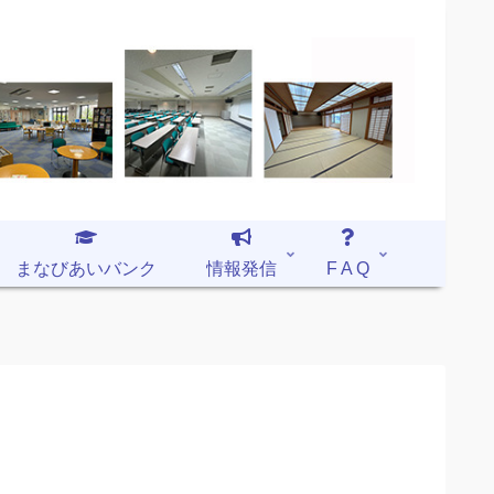
まなびあいバンク
情報発信
F A Q