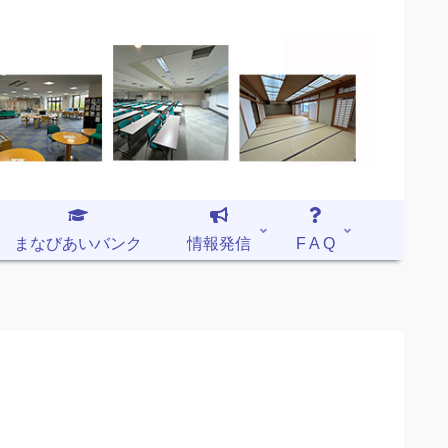
まなびあいバンク
情報発信
F A Q