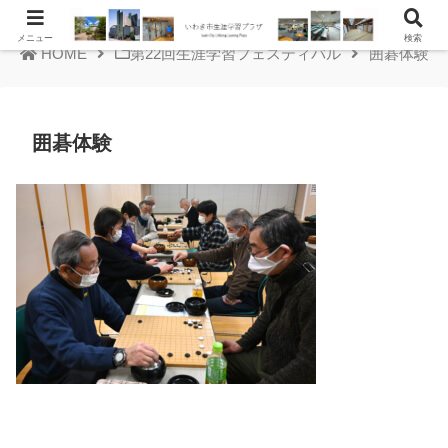
メニュー
検索
HOME
第22回生涯学習フェスティバル
囲碁体験
囲碁体験