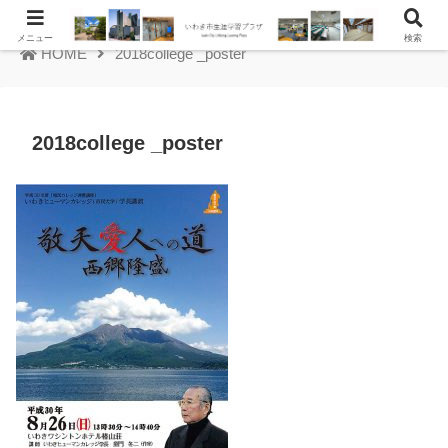
メニュー
検索
HOME
2018college _poster
2018college _poster