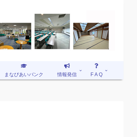
まなびあいバンク
情報発信
F A Q