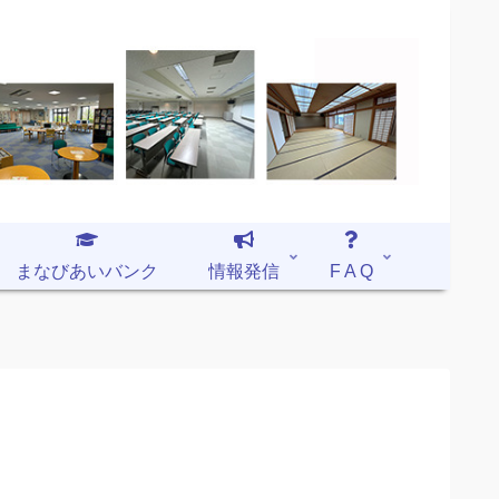
まなびあいバンク
情報発信
F A Q