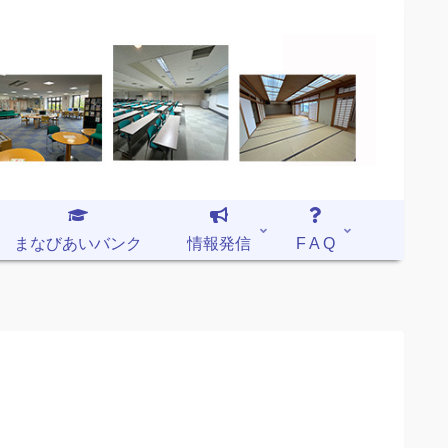
まなびあいバンク
情報発信
F A Q