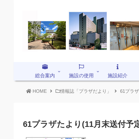
総合案内
施設の使用
施設紹介
HOME
情報誌「プラザだより」
61プラ
61プラザたより(11月末送付予定