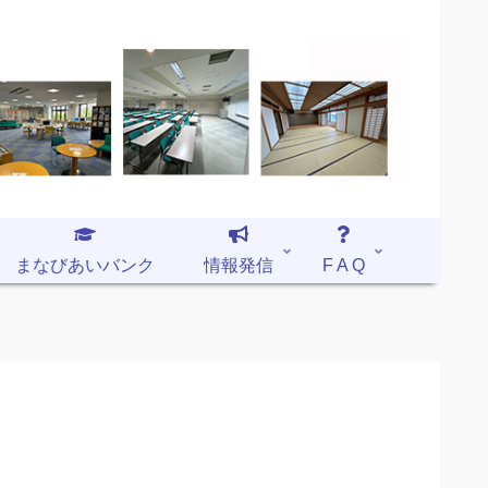
まなびあいバンク
情報発信
F A Q