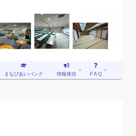
まなびあいバンク
情報発信
F A Q