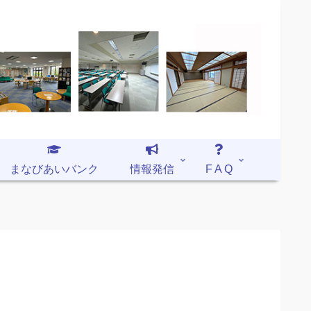
まなびあいバンク
情報発信
F A Q