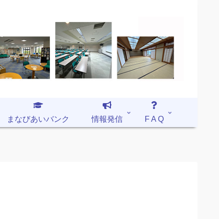
まなびあいバンク
情報発信
F A Q