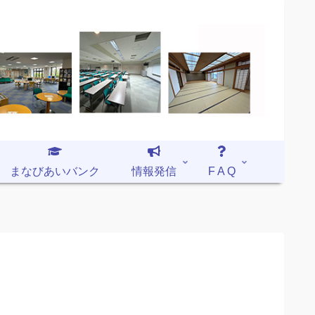
まなびあいバンク
情報発信
F A Q