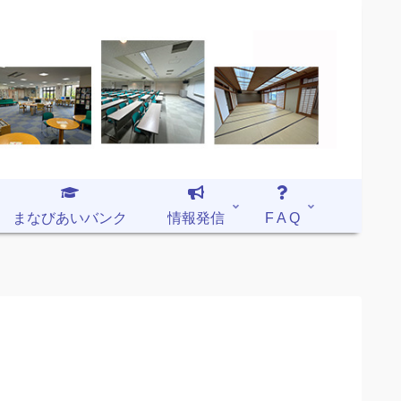
まなびあいバンク
情報発信
F A Q