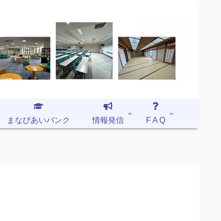
まなびあいバンク
情報発信
F A Q